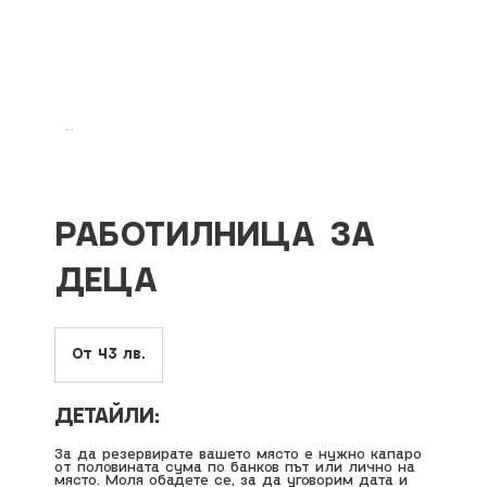
ХАБИТАТ
РАБОТИЛНИЦА ЗА
ДЕЦА
От
43
От 43 лв.
български
лева
ДЕТАЙЛИ:
За да резервирате вашето място е нужно капаро
от половината сума по банков път или лично на
място. Моля обадете се, за да уговорим дата и